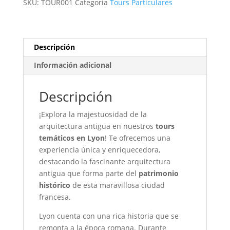
SKU:
TOUR001
Categoría
Tours Particulares
Lyon
cantidad
Descripción
Información adicional
Descripción
¡Explora la majestuosidad de la
arquitectura antigua en nuestros
tours
temáticos en Lyon
! Te ofrecemos una
experiencia única y enriquecedora,
destacando la fascinante arquitectura
antigua que forma parte del
patrimonio
histórico
de esta maravillosa ciudad
francesa.
Lyon cuenta con una rica historia que se
remonta a la época romana. Durante