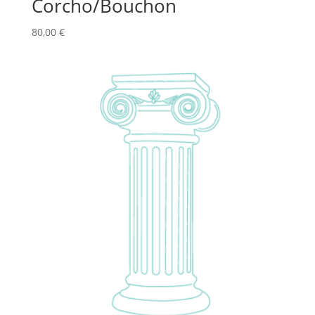
Corcho/Bouchon
80,00
€