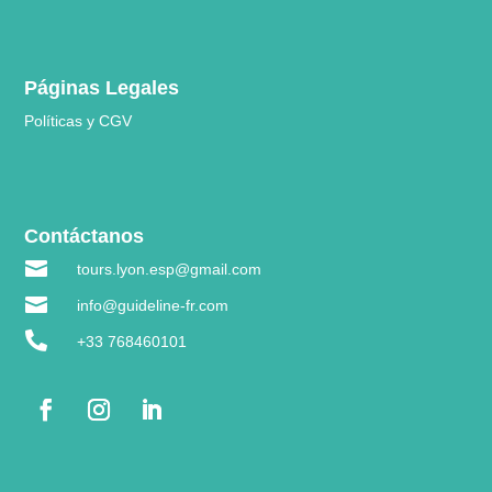
Páginas Legales
Políticas y CGV
Contáctanos

tours.lyon.esp@gmail.com

info@guideline-fr.com

+33 768460101